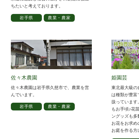
ちたいと考えております。
岩手県
農業・農家
佐々木農園
姫園芸
佐々木農園は岩手県久慈市で、農業を営
東北最大級の
んでいます。
は種類が豊富
扱っています
岩手県
農業・農家
もお手頃♪花
ングッズも多
お花をお求め
お庭を作る方