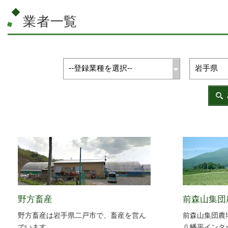
業者一覧
野方畜産
前森山集団
野方畜産は岩手県二戸市で、畜産を営ん
前森山集団農
でいます。
八幡平インタ