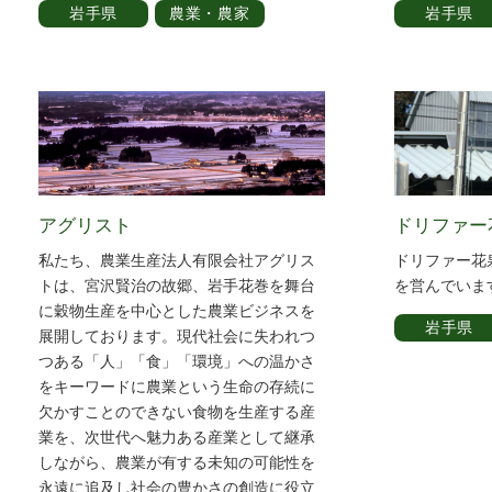
岩手県
農業・農家
岩手県
アグリスト
ドリファー
私たち、農業生産法人有限会社アグリス
ドリファー花
トは、宮沢賢治の故郷、岩手花巻を舞台
を営んでいま
に穀物生産を中心とした農業ビジネスを
岩手県
展開しております。現代社会に失われつ
つある「人」「食」「環境」への温かさ
をキーワードに農業という生命の存続に
欠かすことのできない食物を生産する産
業を、次世代へ魅力ある産業として継承
しながら、農業が有する未知の可能性を
永遠に追及し社会の豊かさの創造に役立