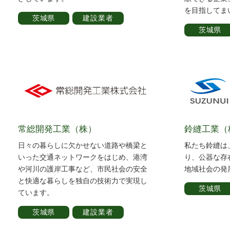
を目指してま
茨城県
建設業者
茨城県
常総開発工業（株）
鈴縫工業（
日々の暮らしに欠かせない道路や橋梁と
私たち鈴縫は
いった交通ネットワークをはじめ、港湾
り、公器な存
や河川の護岸工事など、市民社会の安全
地域社会の発
と快適な暮らしを独自の技術力で実現し
茨城県
ています。
茨城県
建設業者