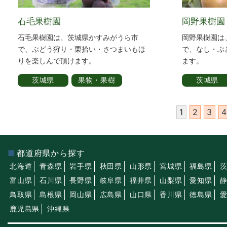
石毛果樹園
岡野果樹園
石毛果樹園は、茨城県かすみがうら市
岡野果樹園は
で、ぶどう狩り・栗拾い・さつまいもほ
で、なし・ぶ
りを楽しんで頂けます。
ます。
茨城県
果物・果樹
茨城県
1
2
3
4
都道府県から探す
北海道
青森県
岩手県
秋田県
山形県
宮城県
福島県
富山県
石川県
長野県
岐阜県
福井県
山梨県
愛知県
鳥取県
島根県
岡山県
広島県
山口県
香川県
徳島県
鹿児島県
沖縄県