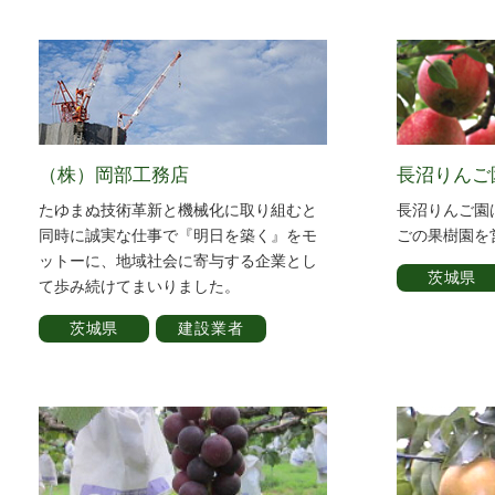
（株）岡部工務店
長沼りんご
たゆまぬ技術革新と機械化に取り組むと
長沼りんご園
同時に誠実な仕事で『明日を築く』をモ
ごの果樹園を
ットーに、地域社会に寄与する企業とし
茨城県
て歩み続けてまいりました。
茨城県
建設業者