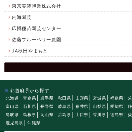
東京美装興業株式会社
内海園芸
広幡種苗園芸センター
佐藤ブルーベリー農園
JA秋田やまもと
都道府県から探す
北海道
青森県
岩手県
秋田県
山形県
宮城県
福島県
富山県
石川県
長野県
岐阜県
福井県
山梨県
愛知県
鳥取県
島根県
岡山県
広島県
山口県
香川県
徳島県
鹿児島県
沖縄県