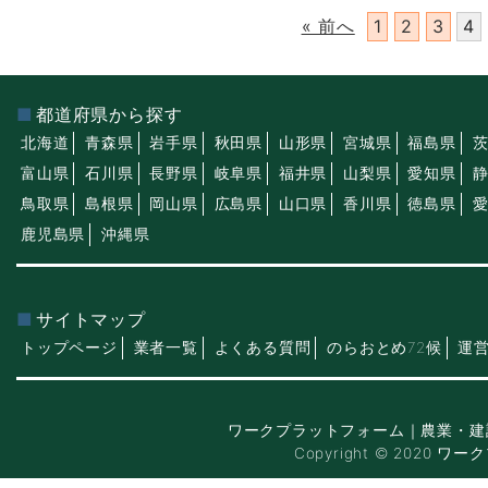
« 前へ
1
2
3
4
都道府県から探す
北海道
青森県
岩手県
秋田県
山形県
宮城県
福島県
富山県
石川県
長野県
岐阜県
福井県
山梨県
愛知県
鳥取県
島根県
岡山県
広島県
山口県
香川県
徳島県
鹿児島県
沖縄県
サイトマップ
トップページ
業者一覧
よくある質問
のらおとめ72候
運
ワークプラットフォーム｜農業・建
Copyright © 2020 ワー