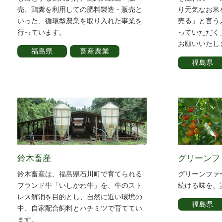
売、鶏糞を利用しての肥料製造・販売と
り元気なお米
いった、循環型農業を取り入れた事業を
売る」と言う
行っています。
っていただく
お願いいたし
福島県
畜産農業
福島県
鈴木畜産
グリーンフ
鈴木畜産は、福島県石川町で育てられる
グリーンファ
ブランド牛「いしかわ牛」を、牛のスト
続ける味を、
レス解消を目的とし、自然に近い環境の
福島県
中、自家配合飼料とハチミツで育ててい
ます。