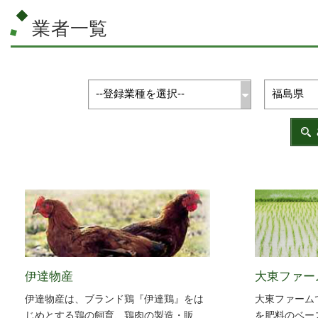
業者一覧
伊達物産
大東ファー
伊達物産は、ブランド鶏『伊達鶏』をは
大東ファーム
じめとする鶏の飼育、鶏肉の製造・販
を肥料のベー