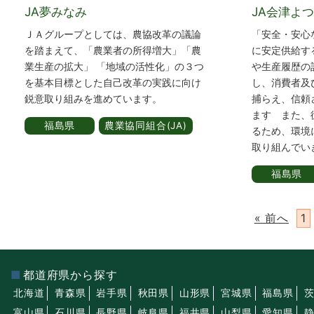
JA夢みなみ
JA会津よ
ＪＡグループとしては、農協改革の議論
「安全・安心
を踏まえて、「農業者の所得増大」「農
に安定供給す
業生産の拡大」 「地域の活性化」の３つ
や生産履歴の
を基本目標とした自己改革の実践に向け
し、消費者及
鋭意取り組みを進めています。
捕らえ、信頼
ます また、
福島県
農業協同組合(JA)
るため、環境
取り組んでい
福島県
« 前へ
1
都道府県から探す
北海道
青森県
岩手県
秋田県
山形県
宮城県
福島県
富山県
石川県
長野県
岐阜県
福井県
山梨県
愛知県