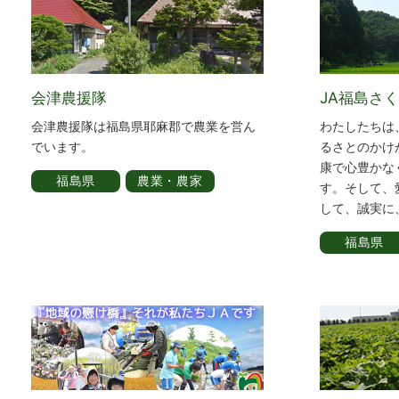
会津農援隊
JA福島さ
会津農援隊は福島県耶麻郡で農業を営ん
わたしたちは
でいます。
るさとのかけ
康で心豊かな
福島県
農業・農家
す。そして、
して、誠実に
福島県