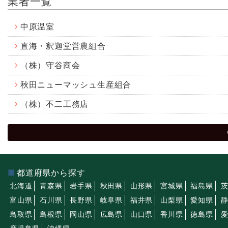
業者一覧
中原温室
直海・釈迦堂営農組合
（株）守谷商会
秋田ニューマッシュ生産組合
（株）不二工務店
都道府県から探す
北海道
青森県
岩手県
秋田県
山形県
宮城県
福島県
富山県
石川県
長野県
岐阜県
福井県
山梨県
愛知県
鳥取県
島根県
岡山県
広島県
山口県
香川県
徳島県