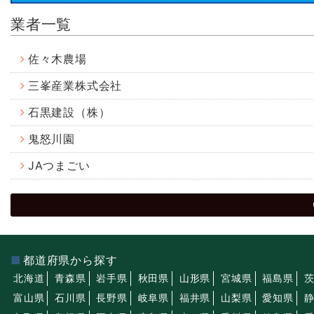
業者一覧
佐々木農場
三峯産業株式会社
石黒建設（株）
鬼怒川園
JAつまごい
都道府県から探す
北海道
青森県
岩手県
秋田県
山形県
宮城県
福島県
富山県
石川県
長野県
岐阜県
福井県
山梨県
愛知県