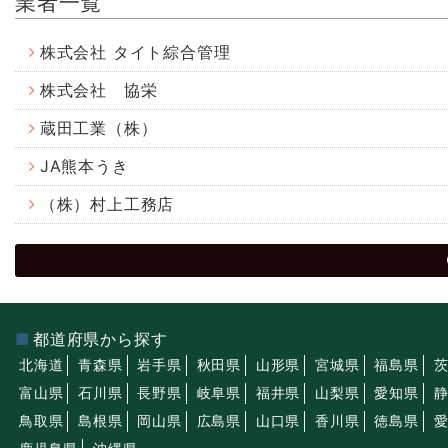
業者一覧
株式会社 タイト綜合管理
株式会社 協栄
蔵田工業（株）
JA熊本うき
（株）村上工務店
都道府県から探す
北海道
青森県
岩手県
秋田県
山形県
宮城県
福島県
富山県
石川県
長野県
岐阜県
福井県
山梨県
愛知県
鳥取県
島根県
岡山県
広島県
山口県
香川県
徳島県