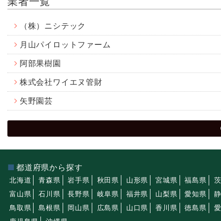
業者一覧
（株）ニシテック
月山パイロットファーム
阿部果樹園
株式会社ワイエヌ管財
矢野園芸
都道府県から探す
北海道
青森県
岩手県
秋田県
山形県
宮城県
福島県
富山県
石川県
長野県
岐阜県
福井県
山梨県
愛知県
鳥取県
島根県
岡山県
広島県
山口県
香川県
徳島県