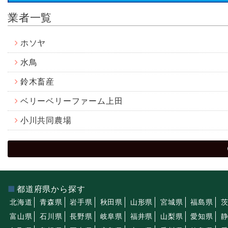
業者一覧
ホソヤ
水鳥
鈴木畜産
ベリーベリーファーム上田
小川共同農場
都道府県から探す
北海道
青森県
岩手県
秋田県
山形県
宮城県
福島県
富山県
石川県
長野県
岐阜県
福井県
山梨県
愛知県