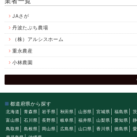
業者一覧
JAさが
丹波たぶち農場
（株）アルシスホーム
重永農産
小林農園
都道府県から探す
北海道
青森県
岩手県
秋田県
山形県
宮城県
福島県
富山県
石川県
長野県
岐阜県
福井県
山梨県
愛知県
鳥取県
島根県
岡山県
広島県
山口県
香川県
徳島県