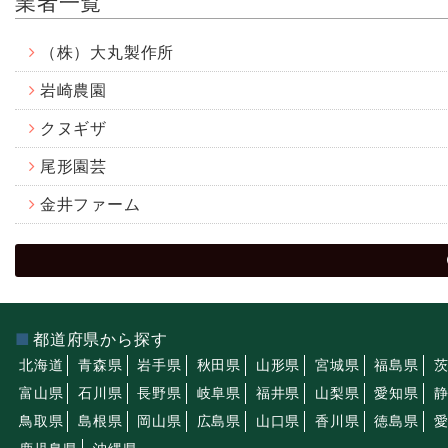
業者一覧
（株）大丸製作所
岩崎農園
クヌギザ
尾形園芸
金井ファーム
都道府県から探す
北海道
青森県
岩手県
秋田県
山形県
宮城県
福島県
富山県
石川県
長野県
岐阜県
福井県
山梨県
愛知県
鳥取県
島根県
岡山県
広島県
山口県
香川県
徳島県