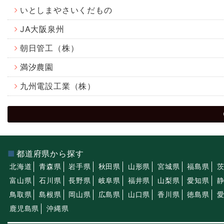
いとしまやさいくだもの
JA大阪泉州
朝日管工（株）
満汐農園
九州電設工業（株）
都道府県から探す
北海道
青森県
岩手県
秋田県
山形県
宮城県
福島県
富山県
石川県
長野県
岐阜県
福井県
山梨県
愛知県
鳥取県
島根県
岡山県
広島県
山口県
香川県
徳島県
鹿児島県
沖縄県