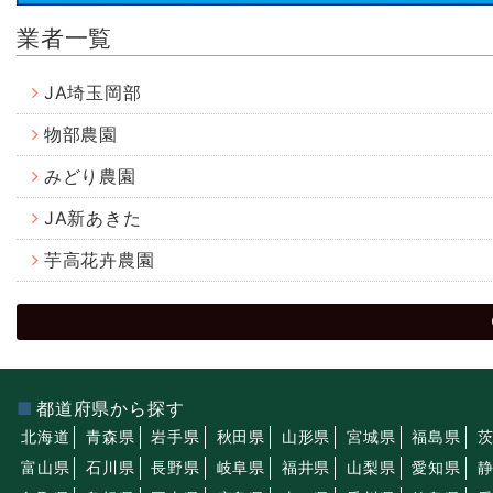
業者一覧
JA埼玉岡部
物部農園
みどり農園
JA新あきた
芋高花卉農園
都道府県から探す
北海道
青森県
岩手県
秋田県
山形県
宮城県
福島県
富山県
石川県
長野県
岐阜県
福井県
山梨県
愛知県