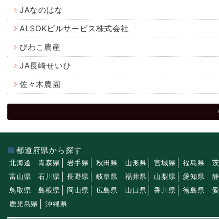
JAなのはな
ALSOKビルサービス株式会社
びわこ農産
JA長崎せいひ
佐々木農園
都道府県から探す
北海道
青森県
岩手県
秋田県
山形県
宮城県
福島県
富山県
石川県
長野県
岐阜県
福井県
山梨県
愛知県
鳥取県
島根県
岡山県
広島県
山口県
香川県
徳島県
鹿児島県
沖縄県