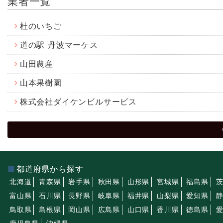
業者一覧
杜のいちご
道の駅 丹波マーケス
山田農産
山本果樹園
株式会社ダイケンビルサービス
都道府県から探す
北海道
青森県
岩手県
秋田県
山形県
宮城県
福島県
富山県
石川県
長野県
岐阜県
福井県
山梨県
愛知県
鳥取県
島根県
岡山県
広島県
山口県
香川県
徳島県