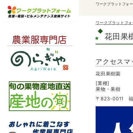
ワークプラットフォ
ワークプラットフォ
花田果
アクセスマ
花田果樹園
[業種]
果物・果樹
〒823-001