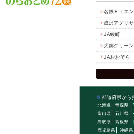
名鉄ＥＩエン
成沢アグリサ
JA綾町
大郷グリーン
JAおおぞら
都道府県から
北海道
青森県
富山県
石川県
鳥取県
島根県
鹿児島県
沖縄県