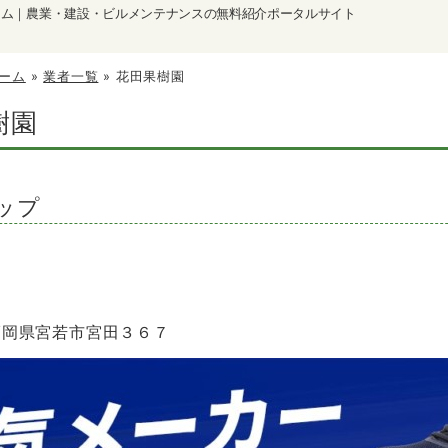
ーム｜農業・建設・ビルメンテナンスの無料紹介ポータルサイト
ーム
»
業者一覧
»
花田果樹園
樹園
ップ
1 福岡県宮若市宮田３６７