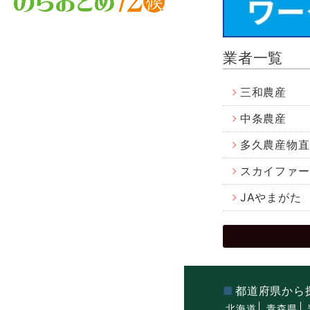
業者一覧
三和農産
中条農産
多久農産物直
スカイファー
JAやまがた
都道府県から
北海道
青森県