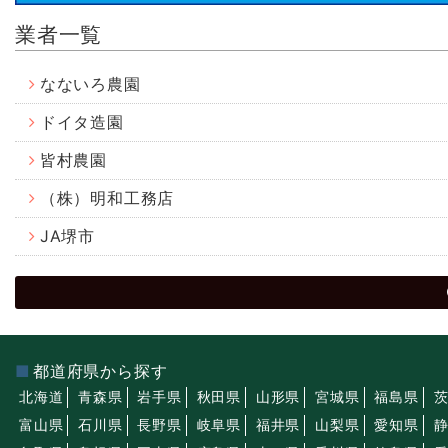
業者一覧
なないろ農園
ドイタ造園
皆村農園
（株）明和工務店
JA堺市
都道府県から探す
北海道
青森県
岩手県
秋田県
山形県
宮城県
福島県
富山県
石川県
長野県
岐阜県
福井県
山梨県
愛知県