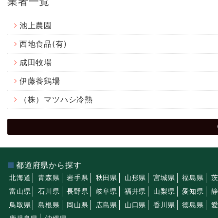
業者一覧
池上農園
西地食品(有)
成田牧場
伊藤養鶏場
（株）マツハシ冷熱
都道府県から探す
北海道
青森県
岩手県
秋田県
山形県
宮城県
福島県
富山県
石川県
長野県
岐阜県
福井県
山梨県
愛知県
鳥取県
島根県
岡山県
広島県
山口県
香川県
徳島県