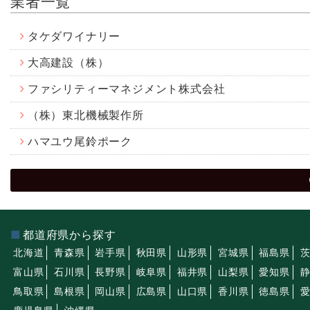
業者一覧
タケダワイナリー
大高建設（株）
ファシリティーマネジメント株式会社
（株）東北機械製作所
ハマユウ尾鈴ポーク
都道府県から探す
北海道
青森県
岩手県
秋田県
山形県
宮城県
福島県
富山県
石川県
長野県
岐阜県
福井県
山梨県
愛知県
鳥取県
島根県
岡山県
広島県
山口県
香川県
徳島県