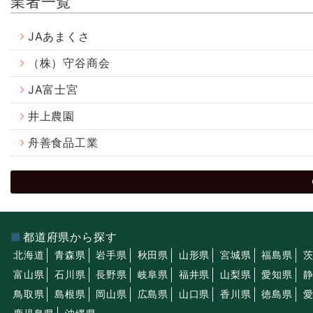
業者一覧
JAあまくさ
（株）守谷商会
JA富士宮
井上農園
舟善食品工業
都道府県から探す
北海道
青森県
岩手県
秋田県
山形県
宮城県
福島県
富山県
石川県
長野県
岐阜県
福井県
山梨県
愛知県
鳥取県
島根県
岡山県
広島県
山口県
香川県
徳島県