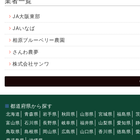
業者一覧
JA大阪東部
JAいなば
相原ブルーベリー農園
さんわ農夢
株式会社サンワ
都道府県から探す
北海道
青森県
岩手県
秋田県
山形県
宮城県
福島県
富山県
石川県
長野県
岐阜県
福井県
山梨県
愛知県
鳥取県
島根県
岡山県
広島県
山口県
香川県
徳島県