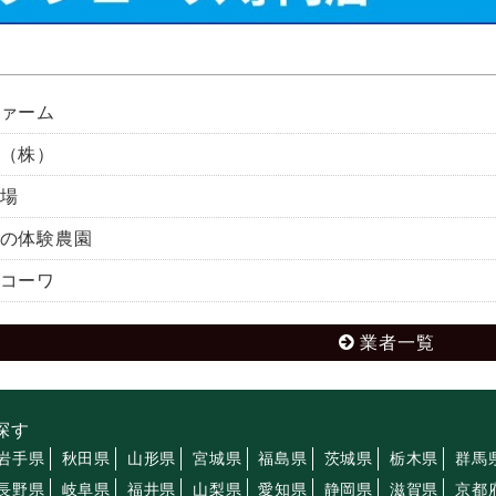
ァーム
（株）
場
の体験農園
コーワ
業者一覧
探す
岩手県
秋田県
山形県
宮城県
福島県
茨城県
栃木県
群馬
長野県
岐阜県
福井県
山梨県
愛知県
静岡県
滋賀県
京都