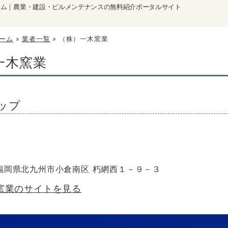
ーム｜農業・建設・ビルメンテナンスの無料紹介ポータルサイト
ーム
»
業者一覧
»
（株）一木窯業
一木窯業
ップ
3 福岡県北九州市小倉南区 朽網西１－９－３
窯業のサイトを見る