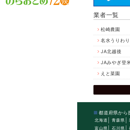
業者一覧
松崎農園
名水うりわり
JA北越後
JAみやぎ登
えと菜園
都道府県から
北海道
青森県
富山県
石川県