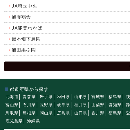
JA埼玉中央
旭養鶏舎
JA能登わかば
籔本畑下農園
浦田果樹園
都道府県から探す
北海道
青森県
岩手県
秋田県
山形県
宮城県
福島県
富山県
石川県
長野県
岐阜県
福井県
山梨県
愛知県
鳥取県
島根県
岡山県
広島県
山口県
香川県
徳島県
鹿児島県
沖縄県