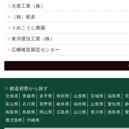
大亜工業（株）
（株）範多
うめこうじ農園
東洋通信工業（株）
広幡種苗園芸センター
都道府県から探す
北海道
青森県
岩手県
秋田県
山形県
宮城県
福島県
富山県
石川県
長野県
岐阜県
福井県
山梨県
愛知県
鳥取県
島根県
岡山県
広島県
山口県
香川県
徳島県
鹿児島県
沖縄県