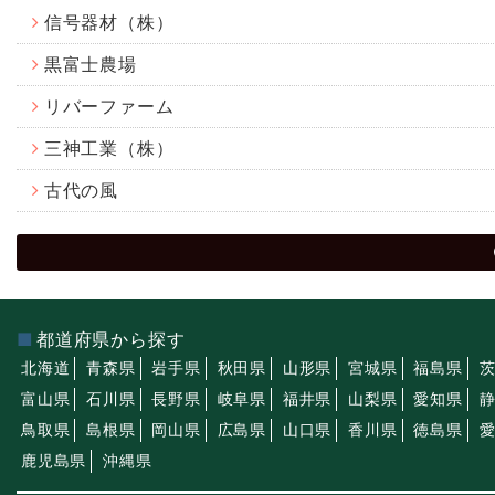
信号器材（株）
黒富士農場
リバーファーム
三神工業（株）
古代の風
都道府県から探す
北海道
青森県
岩手県
秋田県
山形県
宮城県
福島県
富山県
石川県
長野県
岐阜県
福井県
山梨県
愛知県
鳥取県
島根県
岡山県
広島県
山口県
香川県
徳島県
鹿児島県
沖縄県