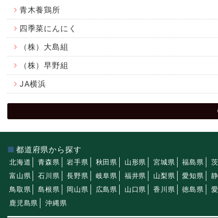
青木養鶏所
四季菜にんにく
（株）大島組
（株）早野組
JA横浜
都道府県から探す
北海道
青森県
岩手県
秋田県
山形県
宮城県
福島県
富山県
石川県
長野県
岐阜県
福井県
山梨県
愛知県
鳥取県
島根県
岡山県
広島県
山口県
香川県
徳島県
鹿児島県
沖縄県