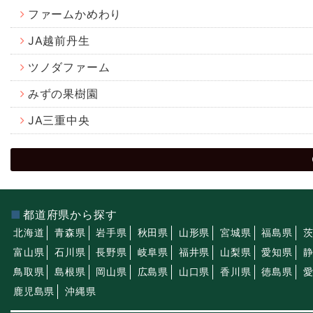
ファームかめわり
JA越前丹生
ツノダファーム
みずの果樹園
JA三重中央
都道府県から探す
北海道
青森県
岩手県
秋田県
山形県
宮城県
福島県
富山県
石川県
長野県
岐阜県
福井県
山梨県
愛知県
鳥取県
島根県
岡山県
広島県
山口県
香川県
徳島県
鹿児島県
沖縄県