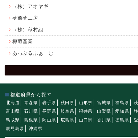
（株）アオヤギ
夢前夢工房
（株）秋村組
樽蔵産業
あっぷるふぁーむ
都道府県から探す
北海道
青森県
岩手県
秋田県
山形県
宮城県
福島県
富山県
石川県
長野県
岐阜県
福井県
山梨県
愛知県
鳥取県
島根県
岡山県
広島県
山口県
香川県
徳島県
鹿児島県
沖縄県