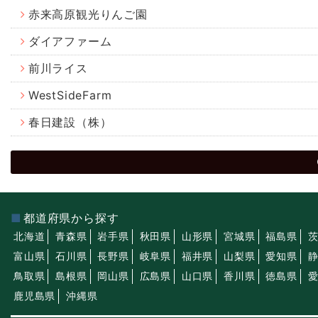
赤来高原観光りんご園
ダイアファーム
前川ライス
WestSideFarm
春日建設（株）
都道府県から探す
北海道
青森県
岩手県
秋田県
山形県
宮城県
福島県
富山県
石川県
長野県
岐阜県
福井県
山梨県
愛知県
鳥取県
島根県
岡山県
広島県
山口県
香川県
徳島県
鹿児島県
沖縄県