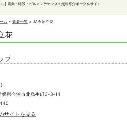
ーム｜農業・建設・ビルメンテナンスの無料紹介ポータルサイト
ーム
»
業者一覧
»
JA今治立花
立花
ップ
)
 愛媛県今治市北鳥生町3-3-14
6440
花のサイトを見る