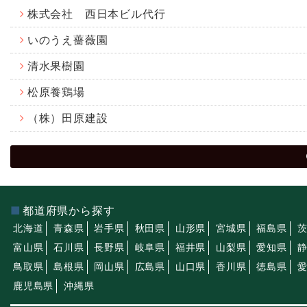
株式会社 西日本ビル代行
いのうえ薔薇園
清水果樹園
松原養鶏場
（株）田原建設
都道府県から探す
北海道
青森県
岩手県
秋田県
山形県
宮城県
福島県
富山県
石川県
長野県
岐阜県
福井県
山梨県
愛知県
鳥取県
島根県
岡山県
広島県
山口県
香川県
徳島県
鹿児島県
沖縄県