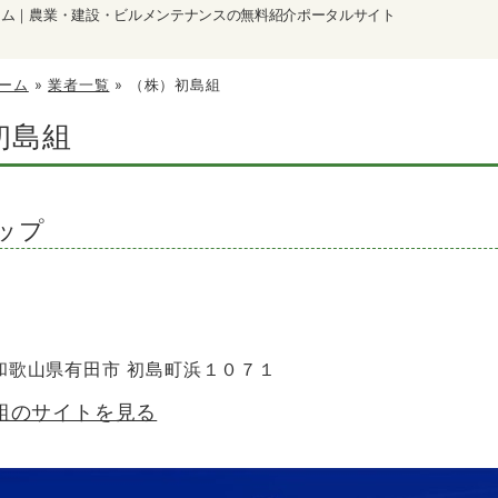
ーム｜農業・建設・ビルメンテナンスの無料紹介ポータルサイト
ーム
»
業者一覧
»
（株）初島組
初島組
ップ
6 和歌山県有田市 初島町浜１０７１
組のサイトを見る