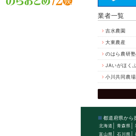
業者一覧
吉水農園
大東農産
のはら農研塾
JAいがほく
小川共同農場
都道府県から
北海道
青森県
富山県
石川県