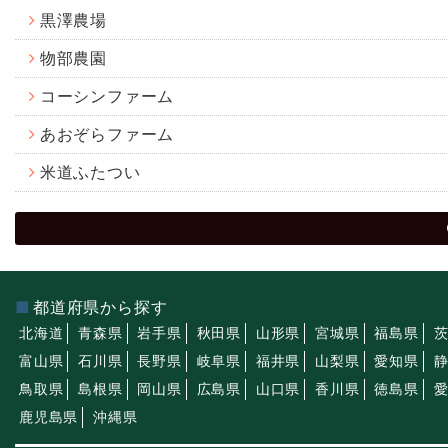
黒澤農場
物部農園
コーシンファーム
あおぞらファーム
米道ふたつい
都道府県から探す
北海道
青森県
岩手県
秋田県
山形県
宮城県
福島県
富山県
石川県
長野県
岐阜県
福井県
山梨県
愛知県
鳥取県
島根県
岡山県
広島県
山口県
香川県
徳島県
鹿児島県
沖縄県