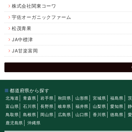
株式会社関東コーワ
宇佐オーガニックファーム
松茂青果
JA中標津
JA甘楽富岡
都道府県から探す
北海道
青森県
岩手県
秋田県
山形県
宮城県
福島県
富山県
石川県
長野県
岐阜県
福井県
山梨県
愛知県
鳥取県
島根県
岡山県
広島県
山口県
香川県
徳島県
鹿児島県
沖縄県