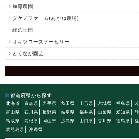
加藤農園
タケノファーム(あかね農場)
緑の王国
オキツローズナーセリー
とくなが園芸
都道府県から探す
北海道
青森県
岩手県
秋田県
山形県
宮城県
福島県
富山県
石川県
長野県
岐阜県
福井県
山梨県
愛知県
鳥取県
島根県
岡山県
広島県
山口県
香川県
徳島県
鹿児島県
沖縄県