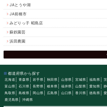
JAとうや湖
JA前橋市
みどりっ子 昭島店
蘇鉄園芸
浜田農園
都道府県から探す
北海道
青森県
岩手県
秋田県
山形県
宮城県
福島県
富山県
石川県
長野県
岐阜県
福井県
山梨県
愛知県
鳥取県
島根県
岡山県
広島県
山口県
香川県
徳島県
鹿児島県
沖縄県