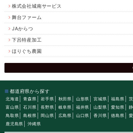
株式会社城南サービス
舞台ファーム
JAからつ
下呂特産加工
ほりぐち農園
都道府県から探す
北海道
青森県
岩手県
秋田県
山形県
宮城県
福島県
富山県
石川県
長野県
岐阜県
福井県
山梨県
愛知県
鳥取県
島根県
岡山県
広島県
山口県
香川県
徳島県
鹿児島県
沖縄県