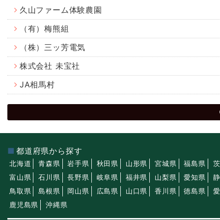
久山ファーム体験農園
（有）梅熊組
（株）三ッ芳電気
株式会社 未宝社
JA相馬村
都道府県から探す
北海道
青森県
岩手県
秋田県
山形県
宮城県
福島県
富山県
石川県
長野県
岐阜県
福井県
山梨県
愛知県
鳥取県
島根県
岡山県
広島県
山口県
香川県
徳島県
鹿児島県
沖縄県