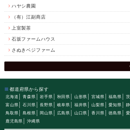
ハヤシ農園
（有）江副商店
上室製茶
石坂ファームハウス
さぬきベジファーム
都道府県から探す
北海道
青森県
岩手県
秋田県
山形県
宮城県
福島県
富山県
石川県
長野県
岐阜県
福井県
山梨県
愛知県
鳥取県
島根県
岡山県
広島県
山口県
香川県
徳島県
鹿児島県
沖縄県