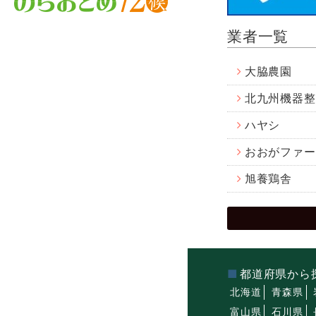
業者一覧
大脇農園
北九州機器整
ハヤシ
おおがファー
旭養鶏舎
都道府県から
北海道
青森県
富山県
石川県