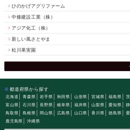
ひのかげアグリファーム
中條建設工業（株）
アジア化工（株）
新しい風さとやま
松川果実園
都道府県から探す
北海道
青森県
岩手県
秋田県
山形県
宮城県
福島県
富山県
石川県
長野県
岐阜県
福井県
山梨県
愛知県
鳥取県
島根県
岡山県
広島県
山口県
香川県
徳島県
鹿児島県
沖縄県