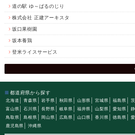
道の駅 ゆ～ぱるのじり
株式会社 正建アーキスタ
坂口果樹園
坂本養鶏
登米ライスサービス
都道府県から探す
北海道
青森県
岩手県
秋田県
山形県
宮城県
福島県
富山県
石川県
長野県
岐阜県
福井県
山梨県
愛知県
鳥取県
島根県
岡山県
広島県
山口県
香川県
徳島県
鹿児島県
沖縄県