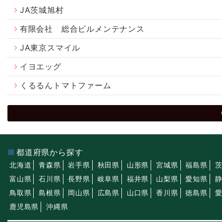
JA茨城旭村
有限会社 総合ビルメンテナンス
JA東京スマイル
イヨエッグ
くるるんトマトファーム
都道府県から探す
北海道
青森県
岩手県
秋田県
山形県
宮城県
福島県
富山県
石川県
長野県
岐阜県
福井県
山梨県
愛知県
鳥取県
島根県
岡山県
広島県
山口県
香川県
徳島県
鹿児島県
沖縄県