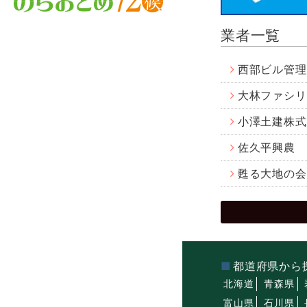
業者一覧
西部ビル管理
大林ファシリ
小澤土建株式
佐久平興農
甦る大地の会
都道府県から
北海道
青森県
富山県
石川県