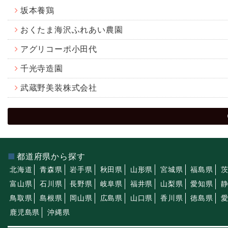
坂本養鶏
おくたま海沢ふれあい農園
アグリコーポ小田代
千光寺造園
武蔵野美装株式会社
都道府県から探す
北海道
青森県
岩手県
秋田県
山形県
宮城県
福島県
富山県
石川県
長野県
岐阜県
福井県
山梨県
愛知県
鳥取県
島根県
岡山県
広島県
山口県
香川県
徳島県
鹿児島県
沖縄県