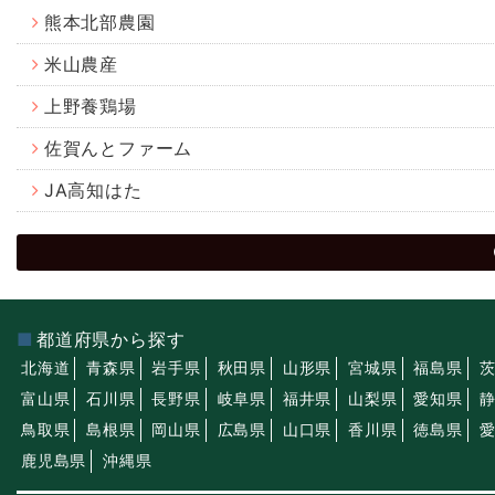
熊本北部農園
米山農産
上野養鶏場
佐賀んとファーム
JA高知はた
都道府県から探す
北海道
青森県
岩手県
秋田県
山形県
宮城県
福島県
富山県
石川県
長野県
岐阜県
福井県
山梨県
愛知県
鳥取県
島根県
岡山県
広島県
山口県
香川県
徳島県
鹿児島県
沖縄県