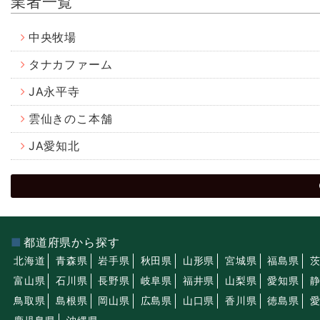
業者一覧
中央牧場
タナカファーム
JA永平寺
雲仙きのこ本舗
JA愛知北
都道府県から探す
北海道
青森県
岩手県
秋田県
山形県
宮城県
福島県
富山県
石川県
長野県
岐阜県
福井県
山梨県
愛知県
鳥取県
島根県
岡山県
広島県
山口県
香川県
徳島県